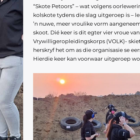
“Skote Petoors” – wat volgens oorleweri
kolskote tydens die slag uitgeroep is – l
’n nuwe, meer vroulike vorm aangeneem,
skoot. Dié keer is dit egter vier vroue v
Vrywilligeropleidingskorps (VOLK)- skie
herskryf het om as die organisasie se eer
Hierdie keer kan voorwaar uitgeroep wo