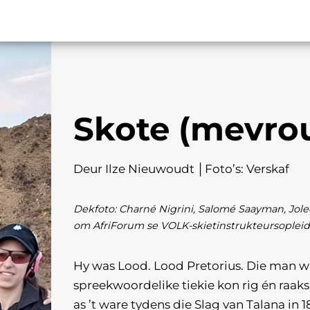
Skote (mevrou
Deur Ilze Nieuwoudt │Foto’s: Verskaf
Dekfoto: Charné Nigrini, Salomé Saayman, Jole
om AfriForum se VOLK-skietinstrukteursopleidi
Hy was Lood. Lood Pretorius. Die man w
spreekwoordelike tiekie kon rig én raak
as ’t ware tydens die Slag van Talana in