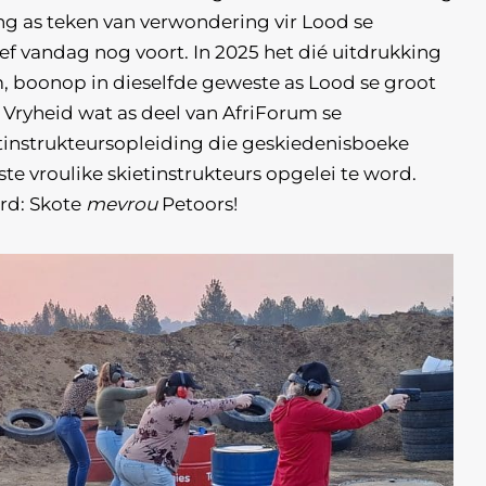
ng as teken van verwondering vir Lood se
eef vandag nog voort. In 2025 het dié uitdrukking
 boonop in dieselfde geweste as Lood se groot
an Vryheid wat as deel van AfriForum se
tinstrukteursopleiding die geskiedenisboeke
ste vroulike skietinstrukteurs opgelei te word.
rd: Skote
mevrou
Petoors!