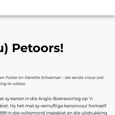
) Petoors!
en Putter en Danette Schoeman – die eerste vroue ooit
ng te voltooi.
at sy kanon in die Anglo-Boereoorlog op ’n
skiet. Hy het met sy vernuftige kanonvuur homself
 1899 in die volksmond ingeskiet en die uitdrukking