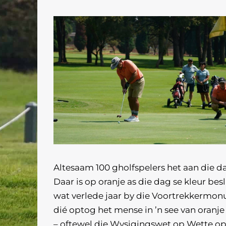
Altesaam 100 gholfspelers het aan die
Daar is op oranje as die dag se kleur be
wat verlede jaar by die Voortrekkermon
dié optog het mense in ’n see van oranj
– oftewel die Wysigingswet op Wette op