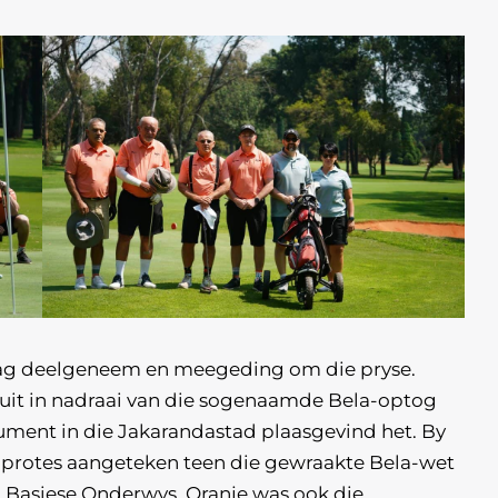
 dag deelgeneem en meegeding om die pryse.
sluit in nadraai van die sogenaamde Bela-optog
ument in die Jakarandastad plaasgevind het. By
e protes aangeteken teen die gewraakte Bela-wet
 Basiese Onderwys. Oranje was ook die