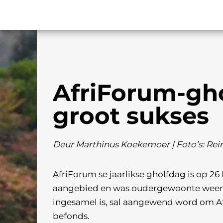
AfriForum-gho
groot sukses
Deur Marthinus Koekemoer | Foto’s: Re
AfriForum se jaarlikse gholfdag is op 26
aangebied en was oudergewoonte weer ’
ingesamel is, sal aangewend word om Af
befonds.