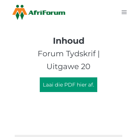
Skip
to
content
Inhoud
Forum Tydskrif |
Uitgawe 20
Laai die PDF hier af.